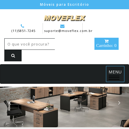
Móveis para Escritório
(11)5851-7245
suporte@moveflex.com.br
Carrinho: 0
MENU
Menu