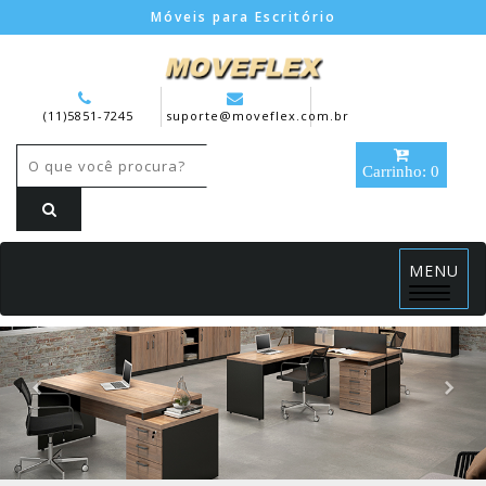
Móveis para Escritório
(11)5851-7245
suporte@moveflex.com.br
Carrinho: 0
MENU
Menu