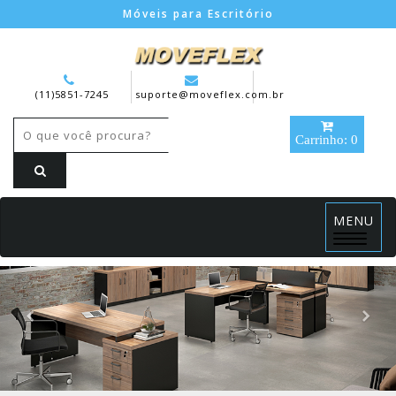
Móveis para Escritório
(11)5851-7245
suporte@moveflex.com.br
Carrinho: 0
MENU
Menu