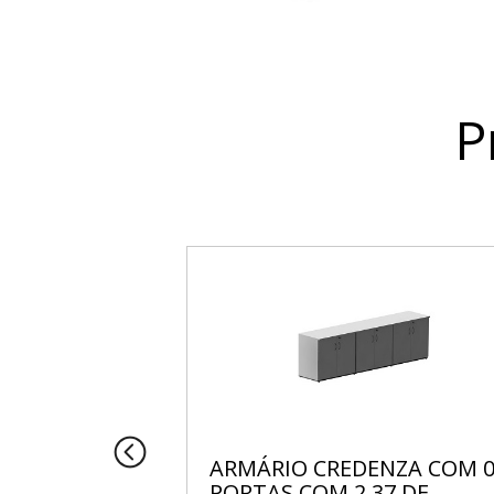
P
O
ARMÁRIO CREDENZA COM 
 COM TAMPO
PORTAS COM 2,37 DE