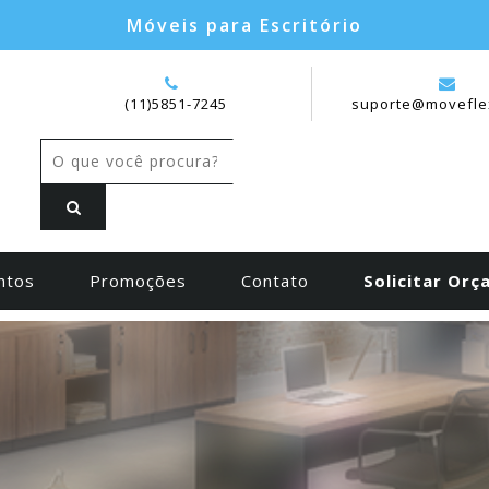
Móveis para Escritório
(11)5851-7245
suporte@movefle
ntos
Promoções
Contato
Solicitar Or