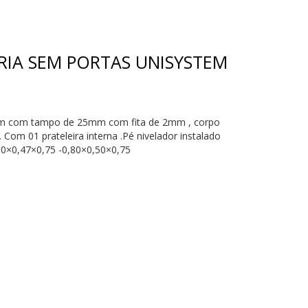
RIA SEM PORTAS UNISYSTEM
tem com tampo de 25mm com fita de 2mm , corpo
m 01 prateleira interna .Pé nivelador instalado
0×0,47×0,75 -0,80×0,50×0,75