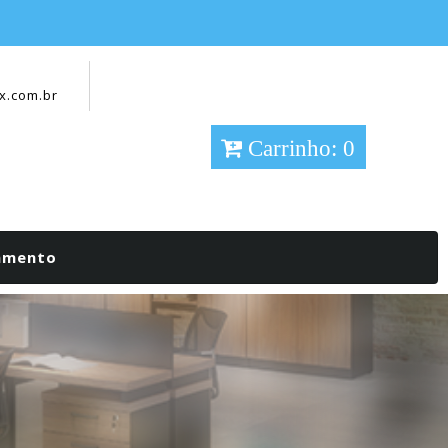
x.com.br
Carrinho: 0
çamento