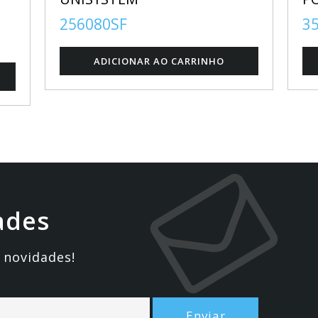
256080SF
3
ades
 novidades!