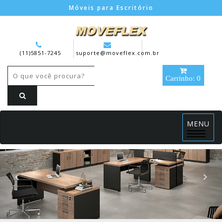
Móveis para Escritório
(11)5851-7245
suporte@moveflex.com.br
Carrinho: 0
MENU
Menu