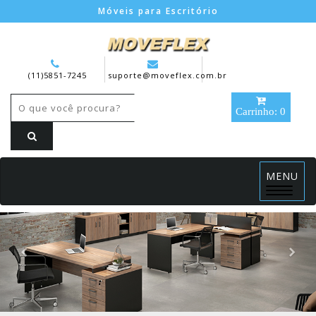
Móveis para Escritório
(11)5851-7245
suporte@moveflex.com.br
Carrinho: 0
MENU
Menu